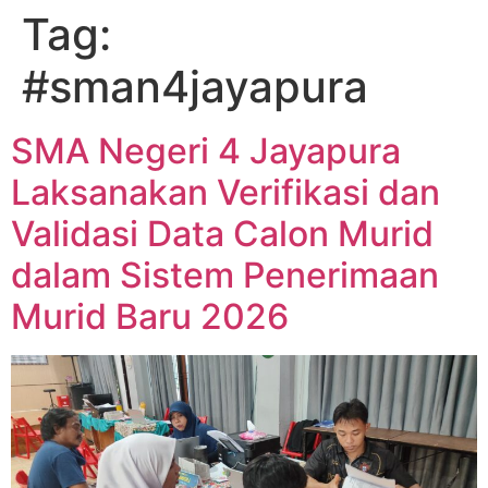
Tag:
#sman4jayapura
SMA Negeri 4 Jayapura
Laksanakan Verifikasi dan
Validasi Data Calon Murid
dalam Sistem Penerimaan
Murid Baru 2026