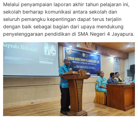
Melalui penyampaian laporan akhir tahun pelajaran ini,
sekolah berharap komunikasi antara sekolah dan
seluruh pemangku kepentingan dapat terus terjalin
dengan baik sebagai bagian dari upaya mendukung
penyelenggaraan pendidikan di SMA Negeri 4 Jayapura.