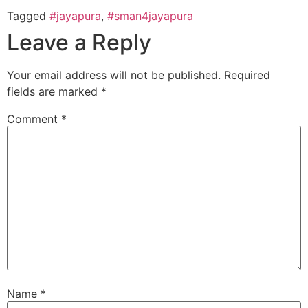
Tagged
#jayapura
,
#sman4jayapura
Leave a Reply
Your email address will not be published.
Required
fields are marked
*
Comment
*
Name
*