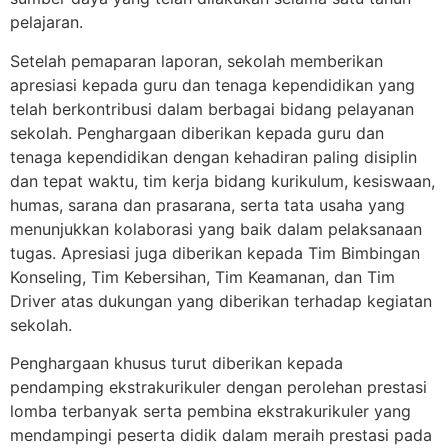
pelajaran.
Setelah pemaparan laporan, sekolah memberikan
apresiasi kepada guru dan tenaga kependidikan yang
telah berkontribusi dalam berbagai bidang pelayanan
sekolah. Penghargaan diberikan kepada guru dan
tenaga kependidikan dengan kehadiran paling disiplin
dan tepat waktu, tim kerja bidang kurikulum, kesiswaan,
humas, sarana dan prasarana, serta tata usaha yang
menunjukkan kolaborasi yang baik dalam pelaksanaan
tugas. Apresiasi juga diberikan kepada Tim Bimbingan
Konseling, Tim Kebersihan, Tim Keamanan, dan Tim
Driver atas dukungan yang diberikan terhadap kegiatan
sekolah.
Penghargaan khusus turut diberikan kepada
pendamping ekstrakurikuler dengan perolehan prestasi
lomba terbanyak serta pembina ekstrakurikuler yang
mendampingi peserta didik dalam meraih prestasi pada