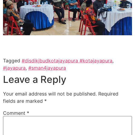
Tagged
#disdikjbudkotajayapura #kotajayapura
,
#jayapura
,
#sman4jayapura
Leave a Reply
Your email address will not be published.
Required
fields are marked
*
Comment
*