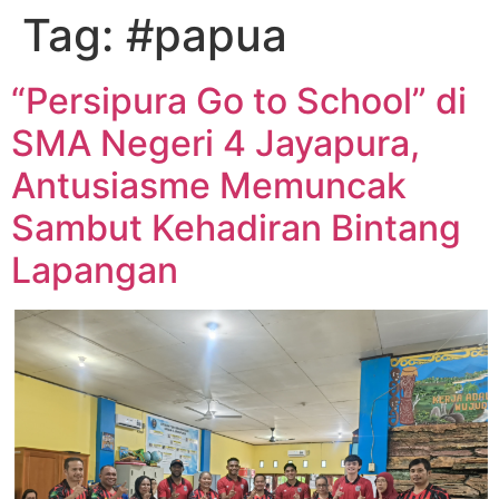
Tag:
#papua
“Persipura Go to School” di
SMA Negeri 4 Jayapura,
Antusiasme Memuncak
Sambut Kehadiran Bintang
Lapangan