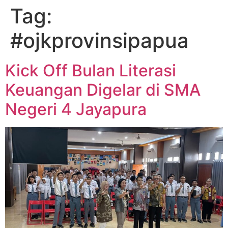
Tag:
#ojkprovinsipapua
Kick Off Bulan Literasi
Keuangan Digelar di SMA
Negeri 4 Jayapura