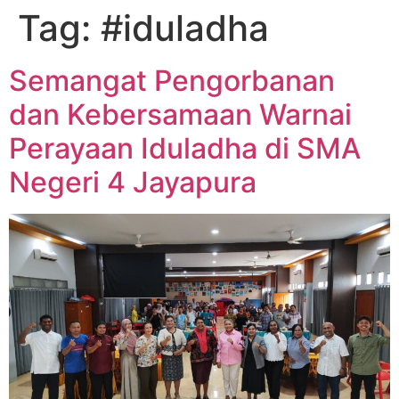
Tag:
#iduladha
Semangat Pengorbanan
dan Kebersamaan Warnai
Perayaan Iduladha di SMA
Negeri 4 Jayapura